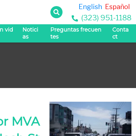
English
Español
(323) 951-1188
n vid
Notici
Preguntas frecuen
Conta
as
tes
ct
jor MVA