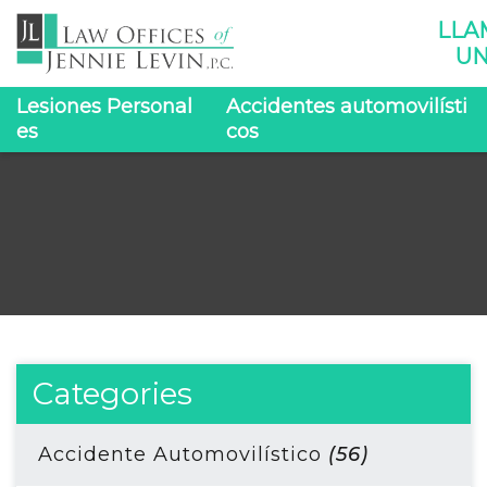
LLA
UN
Lesiones Personal
Accidentes automovilísti
es
cos
Categories
Accidente Automovilístico
(56)