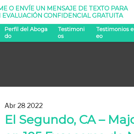
ME O ENVÍE UN MENSAJE DE TEXTO PARA
 EVALUACIÓN CONFIDENCIAL GRATUITA
Perfil del Aboga
Testimoni
Testimonios e
do
os
eo
Abr 28 2022
El Segundo, CA – Ma