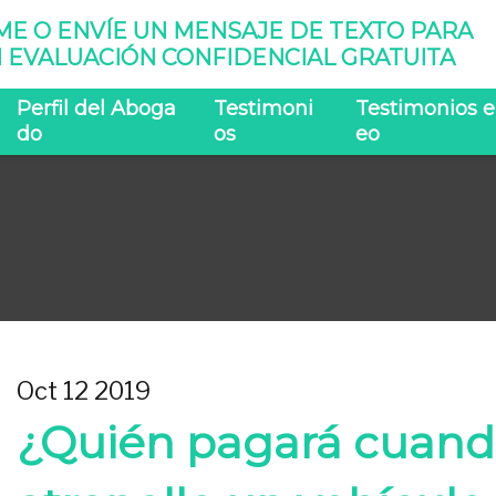
ME O ENVÍE UN MENSAJE DE TEXTO PARA
 EVALUACIÓN CONFIDENCIAL GRATUITA
Perfil del Aboga
Testimoni
Testimonios e
do
os
eo
Oct 12 2019
¿Quién pagará cuand