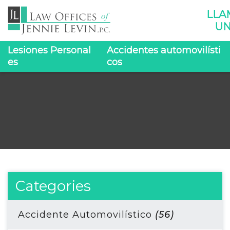
LLA
UN
Lesiones Personal
Accidentes automovilísti
es
cos
Categories
Accidente Automovilístico
(56)