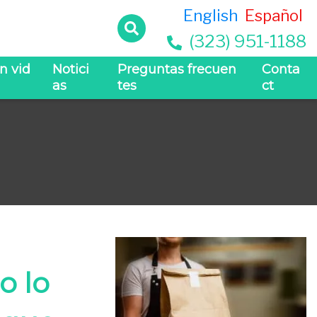
English
Español
(323) 951-1188
n vid
Notici
Preguntas frecuen
Conta
as
tes
ct
o lo